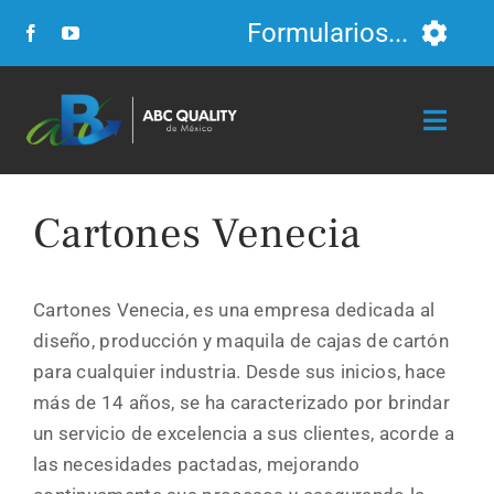
Skip
Formularios...
to
content
Formulario FSC
Toggl
Navig
Formulario para Cursos
Inicio
Cartones Venecia
Formulario para Auditorias
Servicios
Cartones Venecia, es una empresa dedicada al
Curriculum
diseño, producción y maquila de cajas de cartón
Nosotros
para cualquier industria. Desde sus inicios, hace
Cursos y Talleres
más de 14 años, se ha caracterizado por brindar
Video
un servicio de excelencia a sus clientes, acorde a
las necesidades pactadas, mejorando
Clientes