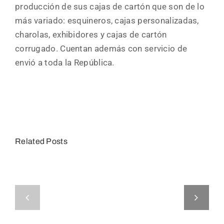
producción de sus cajas de cartón que son de lo
más variado: esquineros, cajas personalizadas,
charolas, exhibidores y cajas de cartón
corrugado. Cuentan además con servicio de
envió a toda la República.
Related Posts
EMPAQUES EL PARAÍSO
CORTES ESPECIALIZADOS DE PAPEL