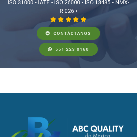
ISO 31000
•
IATF
•
ISO 26000
•
ISO 13485
•
NMX-
R-026
•
CONTÁCTANOS
551 223 0160