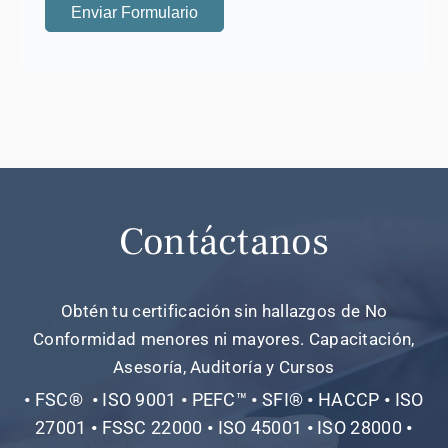
Contáctanos
Obtén tu certificación sin hallazgos de No
Conformidad menores ni mayores. Capacitación,
Asesoría, Auditoría y Cursos
•
FSC®
•
ISO 9001
•
PEFC™
•
SFI®
•
HACCP
•
ISO
27001
•
FSSC 22000
•
ISO 45001
•
ISO 28000
•