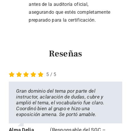
antes de la auditoría oficial,
asegurando que estés completamente
preparado para la certificación.
Reseñas
5
/
5
Gran dominio del tema por parte del
ARTIGRAF, agradece la gran participación de
Gratamente satisfechos por la calidad del
Gracias por reconocimiento al proyecto de
instructor, aclaración de dudas, cubre y
ABC QUALITY DE MEXICO por el logro de
Servicio, el Sentido de Responsabilidad y su
certificación FSC, me siento muy orgulloso
amplió el tema, el vocabulario fue claro.
esta meta y reconoce el profesionalismo
valiosa velocidad de respuesta a nuestros
de pertenecer a Grupo Industrial Auro, lugar
Coordinó bien al grupo e hizo una
brindado a nuestro personal durante las
requerimientos.
donde paso a paso se descubren los
exposición amena. Se portó amable.
capacitaciones y el asesoramiento para
talentos. Aprovecho este medio para
este proceso.
Amplio conocimiento y manejo del tema
expresar mi gratitud a ABC Quality
FSC-STD CoC (Cadena de Custodia) y un
representando por el liderazgo del Ing.
Alma Delia
,
(Responsable del SGC –