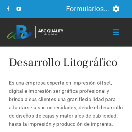
Skip
Formularios...
to
content
Formulario FSC
Toggl
Navig
Formulario para Cursos
Inicio
Desarrollo Litográfico
Formulario para Auditorias
Servicios
Es una empresa experta en impresión offset,
Curriculum
digital e impresión serigráfica profesional y
Nosotros
brinda a sus clientes una gran flexibilidad para
Cursos y Talleres
adaptarse a sus necesidades, desde el desarrollo
Video
de diseños de cajas y materiales de publicidad,
hasta la impresión y producción de imprenta.
Clientes