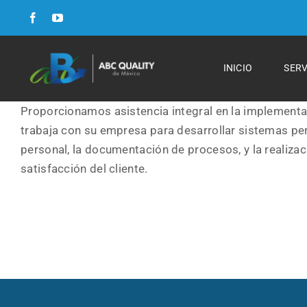
Skip
to
content
Formulario FSC
INICIO
SERV
Formulario para Cursos
Proporcionamos asistencia integral en la implementac
trabaja con su empresa para desarrollar sistemas pe
Formulario para Auditorias
personal, la documentación de procesos, y la realizaci
satisfacción del cliente.
Curriculum
Cursos y Talleres