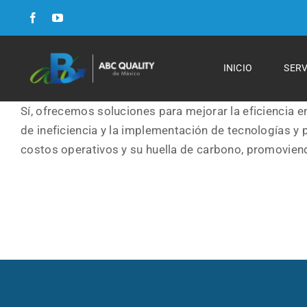
Skip
to
content
Formulario FSC
INICIO
SERV
Formulario para Cursos
Sí, ofrecemos soluciones para mejorar la eficiencia en
de ineficiencia y la implementación de tecnologías y
Formulario para Auditorias
costos operativos y su huella de carbono, promovien
Curriculum
Cursos y Talleres