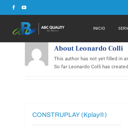
Skip
to
content
Formulario FSC
INICIO
SERV
Formulario para Cursos
About
Leonardo Colli
This author has not yet filled in a
Formulario para Auditorias
So far Leonardo Colli has created
Curriculum
Cursos y Talleres
CONSTRUPLAY (Kplay®)