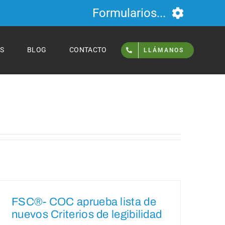
Formularios...
S
BLOG
CONTACTO
LLÁMANOS
FSC®- COC aprueba lista de
nuevos Criterios de legibilidad